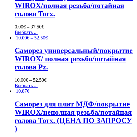
WIROX/полная резьба/потайная
голова Torx.
0.00
€
–
37.50
€
Выбрать ...
10.00
€
–
52.50
€
Саморез универсальный/покрытие
WIROX/ полная резьба/потайная
голова Pz.
10.00
€
–
52.50
€
Выбрать ...
10.87
€
Саморез для плит МДФ/покрытие
WIROX/неполная резьба/потайная
голова Torx. (ЦЕНА ПО ЗАПРОСУ
)