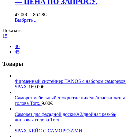
— ЦЕНА ПО ЗАПРОСУ.
47.00
€
–
86.58
€
Выбрать ...
Показать:
15
30
45
Товары
Фирменный систейнер TANOS с набором саморезов
SPAX
169.00
€
Саморез мебельный /покрытие никель/пластинчатая
голова Torx.
9.00
€
Саморез для фасадной доски/А2/двойная резьба/
линзовая голова Torx.
SPAX КЕЙС С САМОРЕЗАМИ