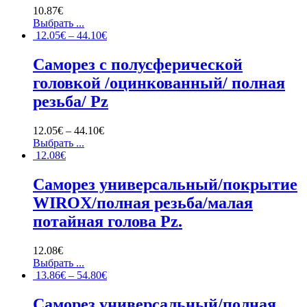
10.87
€
Выбрать ...
12.05
€
–
44.10
€
Саморез с полусферической
головкой /оцинкованный/ полная
резьба/ Pz
12.05
€
–
44.10
€
Выбрать ...
12.08
€
Саморез универсальный/покрытие
WIROX/полная резьба/малая
потайная голова Pz.
12.08
€
Выбрать ...
13.86
€
–
54.80
€
Саморез универсальный/полная