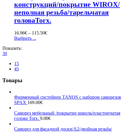
конструкций/покрытие WIROX/
неполная резьба/тарельчатая
головаTorx.
16.96
€
–
115.50
€
Выбрать ...
Показать:
30
15
45
Товары
Фирменный систейнер TANOS с набором саморезов
SPAX
169.00
€
Саморез мебельный /покрытие никель/пластинчатая
голова Torx.
9.00
€
Саморез для фасадной доски/А2/двойная резьба/