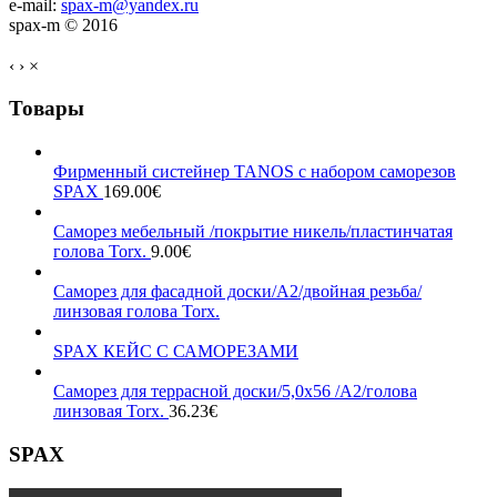
e-mail:
spax-m@yandex.ru
spax-m © 2016
‹
›
×
Товары
Фирменный систейнер TANOS с набором саморезов
SPAX
169.00
€
Саморез мебельный /покрытие никель/пластинчатая
голова Torx.
9.00
€
Саморез для фасадной доски/А2/двойная резьба/
линзовая голова Torx.
SPAX КЕЙС С САМОРЕЗАМИ
Саморез для террасной доски/5,0х56 /А2/голова
линзовая Torx.
36.23
€
SPAX