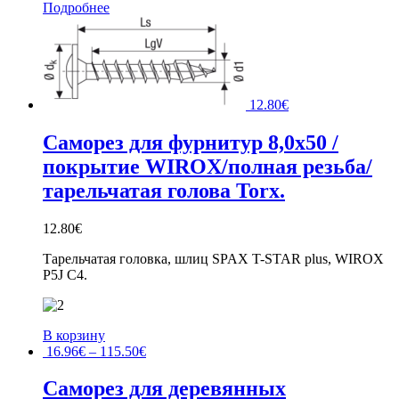
Подробнее
12.80
€
Саморез для фурнитур 8,0х50 /
покрытие WIROX/полная резьба/
тарельчатая голова Torx.
12.80
€
Тарельчатая головка, шлиц SPAX T-STAR plus, WIROX
P5J C4.
В корзину
16.96
€
–
115.50
€
Саморез для деревянных