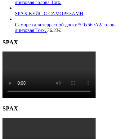
линзовая голова Torx.
SPAX КЕЙС С САМОРЕЗАМИ
Саморез для террасной доски/5,0х56 /А2/голова
линзовая Torx.
36.23
€
SPAX
SPAX