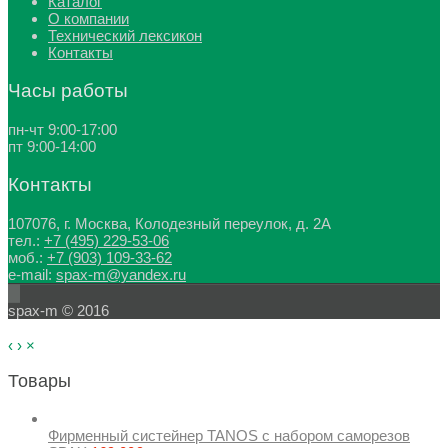
Каталог
О компании
Технический лексикон
Контакты
Часы работы
пн-чт 9:00-17:00
пт 9:00-14:00
Контакты
107076, г. Москва, Колодезный переулок, д. 2А
тел.:
+7 (495) 229-53-06
моб.:
+7 (903) 109-33-62
e-mail:
spax-m@yandex.ru
spax-m © 2016
‹
›
×
Товары
Фирменный систейнер TANOS с набором саморезов