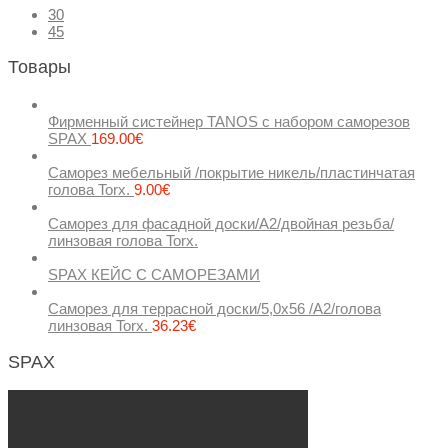
30
45
Товары
Фирменный систейнер TANOS с набором саморезов
SPAX
169.00
€
Саморез мебельный /покрытие никель/пластинчатая
голова Torx.
9.00
€
Саморез для фасадной доски/А2/двойная резьба/
линзовая голова Torx.
SPAX КЕЙС С САМОРЕЗАМИ
Саморез для террасной доски/5,0х56 /А2/голова
линзовая Torx.
36.23
€
SPAX