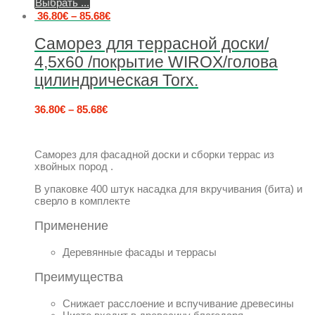
Выбрать ...
36.80
€
–
85.68
€
Саморез для террасной доски/
4,5х60 /покрытие WIROX/голова
цилиндрическая Torx.
36.80
€
–
85.68
€
Саморез для фасадной доски и сборки террас из
хвойных пород .
В упаковке 400 штук насадка для вкручивания (бита) и
сверло в комплекте
Применение
Деревянные фасады и террасы
Преимущества
Снижает расслоение и вспучивание древесины