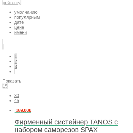
рейтенгу
умолчанию
популярным
дате
цене
имени
1
2
3
Показать:
15
30
45
169.00
€
Фирменный систейнер TANOS с
набором саморезов SPAX