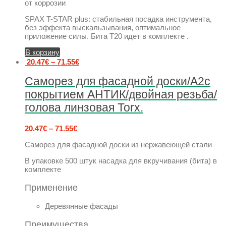
от коррозии
SPAX T-STAR plus: стабильная посадка инструмента,
без эффекта выскальзывания, оптимальное
приложение силы. Бита Т20 идет в комплекте .
В корзину
20.47
€
–
71.55
€
Саморез для фасадной доски/А2с
покрытием АНТИК/двойная резьба/
голова линзовая Torx.
20.47
€
–
71.55
€
Саморез для фасадной доски из нержавеющей стали
В упаковке 500 штук насадка для вкручивания (бита) в
комплекте
Применение
Деревянные фасады
Преимущества