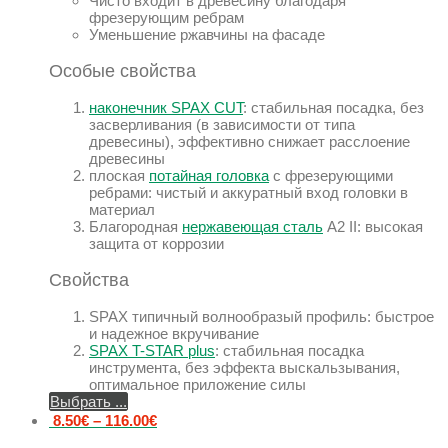
Чисто входит в древесину благодаря
фрезерующим ребрам
Уменьшение ржавчины на фасаде
Особые свойства
наконечник SPAX CUT
: стабильная посадка, без
засверливания (в зависимости от типа
древесины), эффективно снижает расслоение
древесины
плоская
потайная головка
с фрезерующими
ребрами: чистый и аккуратный вход головки в
материал
Благородная
нержавеющая сталь
A2 II: высокая
защита от коррозии
Свойства
SPAX типичный волнообразый профиль: быстрое
и надежное вкручивание
SPAX T-STAR plus
: стабильная посадка
инструмента, без эффекта выскальзывания,
оптимальное приложение силы
Выбрать ...
8.50
€
–
116.00
€