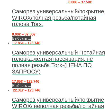
0.00
€
–
37.50
€
Саморез универсальный/покрытие
WIROX/полная резьба/потайная
голова Torx.
0.00
€
–
37.50
€
Выбрать ...
17.85
€
–
123.74
€
Саморез универсальный Потайная
головка,желтая пассивация, не
полная резьба Torx-(ЦЕНА ПО
ЗАПРОСУ)
17.85
€
–
123.74
€
Выбрать ...
22.31
€
–
123.74
€
Саморез универсальный/покрытие
WIROX/ неполная резьба/потайная