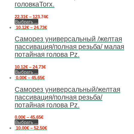
головкаTorx.
22.31
€
–
123.74
€
Выбрать ...
10.12
€
–
24.73
€
Саморез универсальный /желтая
пассивация/полная резьба/ малая
потайная голова Pz.
10.12
€
–
24.73
€
Выбрать ...
0.00
€
–
45.65
€
Саморез универсальный/желтая
пассивация/полная резьба/
потайная голова Pz.
0.00
€
–
45.65
€
Выбрать ...
10.00
€
–
52.50
€