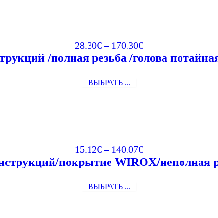
28.30
€
–
170.30
€
трукций /полная резьба /голова потай
ВЫБРАТЬ ...
15.12
€
–
140.07
€
нструкций/покрытие WIROX/неполная ре
ВЫБРАТЬ ...