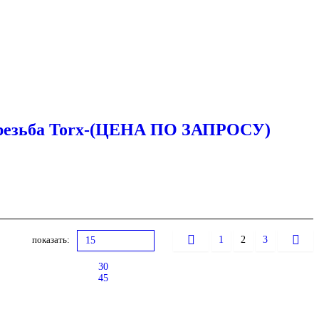
я резьба Torx-(ЦЕНА ПО ЗАПРОСУ)
показать:
1
2
3
15
30
45