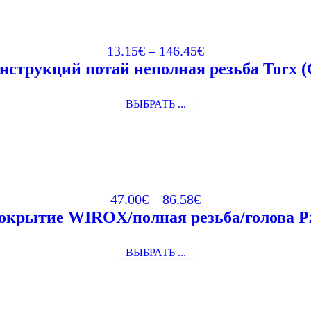
13.15
€
–
146.45
€
онструкций потай неполная резьба To
ВЫБРАТЬ ...
47.00
€
–
86.58
€
/покрытие WIROX/полная резьба/голова
ВЫБРАТЬ ...