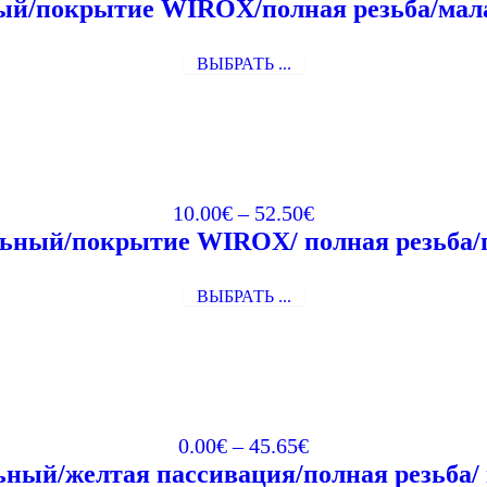
ый/покрытие WIROX/полная резьба/малая
ВЫБРАТЬ ...
10.00
€
–
52.50
€
ьный/покрытие WIROX/ полная резьба/п
ВЫБРАТЬ ...
0.00
€
–
45.65
€
ный/желтая пассивация/полная резьба/ 