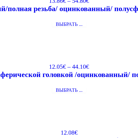
13.86
€
–
54.80
€
й/полная резьба/ оцинкованный/ полусфе
ВЫБРАТЬ ...
12.05
€
–
44.10
€
сферической головкой /оцинкованный/ по
ВЫБРАТЬ ...
12.08
€