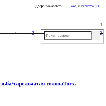
Добро пожаловать
Вход
и
Регистрация
1
2
3
ьба/тарельчатая головаTorx.