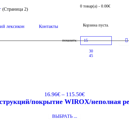
0 товар(а)
-
0.00
€
г
(Страница 2)
Корзина пуста.
ий лексикон
Контакты
показать:
15
30
45
16.96
€
–
115.50
€
струкций/покрытие WIROX/неполная рез
ВЫБРАТЬ ...