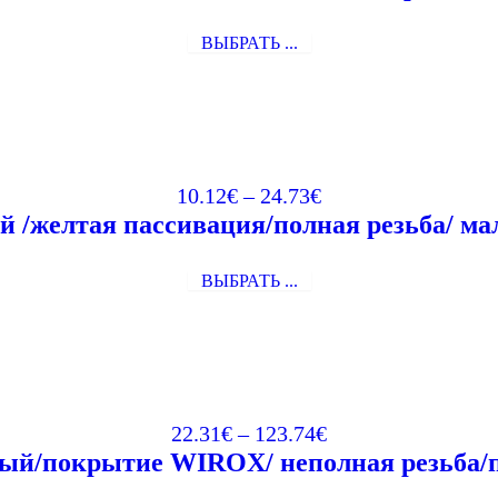
ВЫБРАТЬ ...
10.12
€
–
24.73
€
 /желтая пассивация/полная резьба/ мал
ВЫБРАТЬ ...
22.31
€
–
123.74
€
ый/покрытие WIROX/ неполная резьба/п