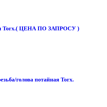
ная Torx.( ЦЕНА ПО ЗАПРОСУ )
зьба/голова потайная Torx.