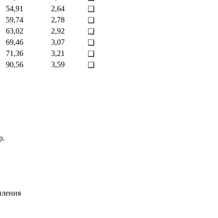
54,91
2,64
❑
59,74
2,78
❑
63,02
2,92
❑
69,46
3,07
❑
71,36
3,21
❑
90,56
3,59
❑
р.
пления