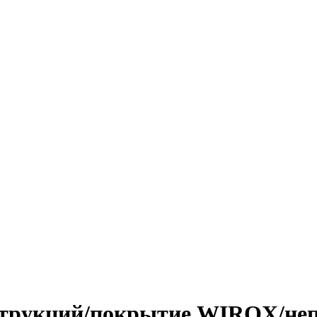
струкций/покрытие WIROX/неп