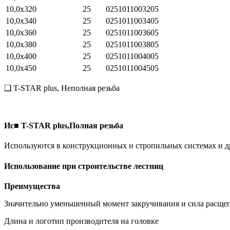
10,0х320
25
0251011003205
10,0х340
25
0251011003405
10,0х360
25
0251011003605
10,0х380
25
0251011003805
10,0х400
25
0251011004005
10,0х450
25
0251011004505
❑ T-STAR plus, Неполная резьба
Ис■ T-STAR plus,Полная резьба
Используются в конструкционных и стропильных системах и д
Использование при строительстве лестниц
Преимущества
Значительно уменьшенный момент закручивания и сила расще
Длина и логотип производителя на головке