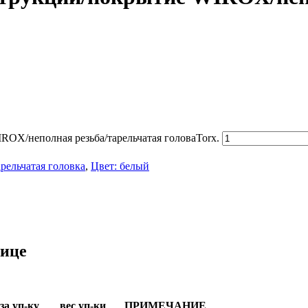
ROX/неполная резьба/тарельчатая головаTorx.
рельчатая головка
,
Цвет: белый
лице
за уп-ку
вес уп-ки
ПРИМЕЧАНИЕ