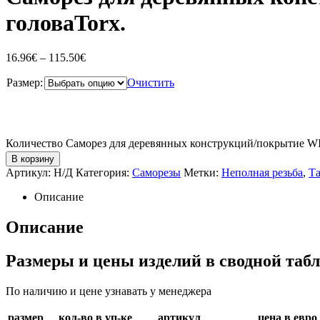
головаTorx.
16.96
€
–
115.50
€
Размер:
Очистить
Количество Саморез для деревянных конструкций/покрытие WI
В корзину
Артикул:
Н/Д
Категория:
Саморезы
Метки:
Неполная резьба
,
Та
Описание
Описание
Размеры и цены изделий в сводной таб
По наличию и цене узнавать у менеджера
размер
кол-во в уп-ке
артикул
цена в евро 